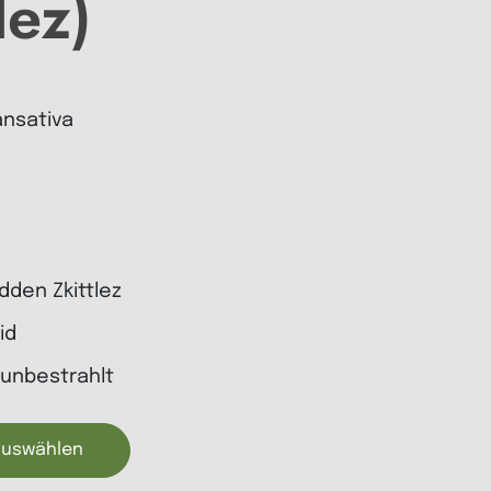
lez)
ansativa
idden Zkittlez
id
 unbestrahlt