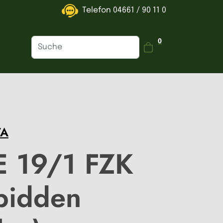
Telefon
04661 / 90 11 0
Dein Warenkorb is
0
VA
E 19/1 FZK
bidden