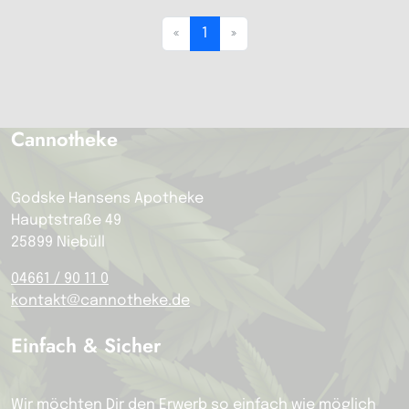
«
1
»
Cannotheke
Godske Hansens Apotheke
Hauptstraße 49
25899 Niebüll
04661 / 90 11 0
kontakt@cannotheke.de
Einfach & Sicher
Wir möchten Dir den Erwerb so einfach wie möglich