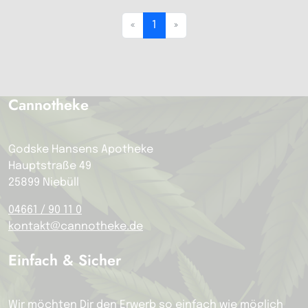
«
1
»
Cannotheke
Godske Hansens Apotheke
Hauptstraße 49
25899 Niebüll
04661 / 90 11 0
kontakt@cannotheke.de
Einfach & Sicher
Wir möchten Dir den Erwerb so einfach wie möglich