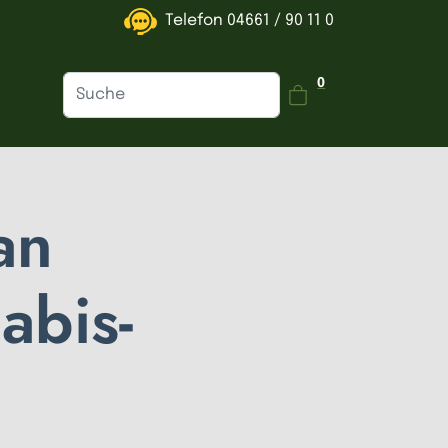
Telefon
04661 / 90 11 0
Dein Warenkorb is
0
an
abis-