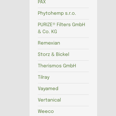
PAX
Phytohemp s.r.o.
PURIZE® Filters GmbH
& Co. KG
Remexian
Storz & Bickel
Therismos GmbH
Tilray
Vayamed
Vertanical
Weeco