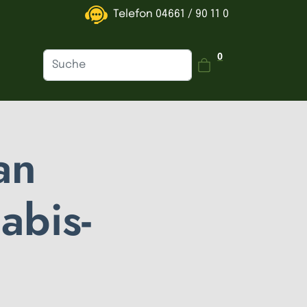
Telefon
04661 / 90 11 0
Dein Warenkorb is
0
an
abis-