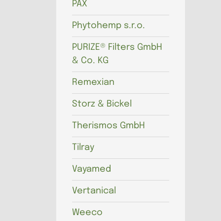
PAX
Phytohemp s.r.o.
PURIZE® Filters GmbH
& Co. KG
Remexian
Storz & Bickel
Therismos GmbH
Tilray
Vayamed
Vertanical
Weeco