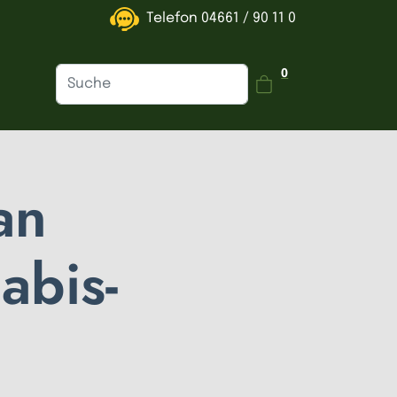
Telefon
04661 / 90 11 0
Dein Warenkorb is
0
an
abis-