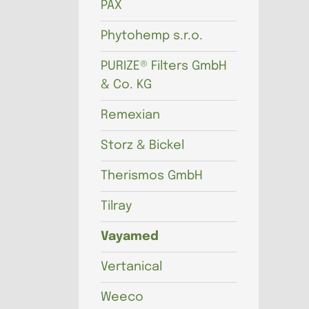
PAX
Phytohemp s.r.o.
PURIZE® Filters GmbH
& Co. KG
Remexian
Storz & Bickel
Therismos GmbH
Tilray
Vayamed
Vertanical
Weeco