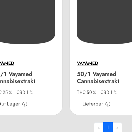
YAMED
VAYAMED
/1 Vayamed
50/1 Vayamed
nnabisextrakt
Cannabisextrakt
C 25 % CBD 1 %
THC 50 % CBD 1 %
Auf Lager
Lieferbar
«
1
»