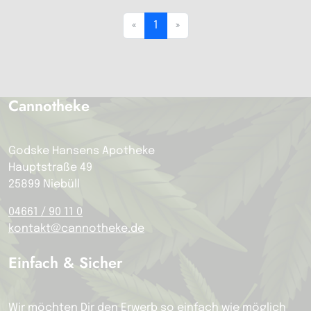
«
1
»
Cannotheke
Godske Hansens Apotheke
Hauptstraße 49
25899 Niebüll
04661 / 90 11 0
kontakt@cannotheke.de
Einfach & Sicher
Wir möchten Dir den Erwerb so einfach wie möglich