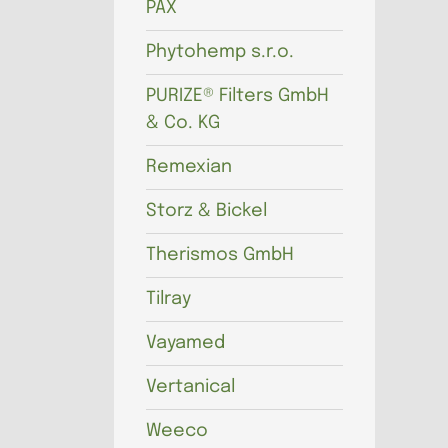
PAX
Phytohemp s.r.o.
PURIZE® Filters GmbH
& Co. KG
Remexian
Storz & Bickel
Therismos GmbH
Tilray
Vayamed
Vertanical
Weeco