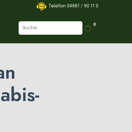
Telefon
04661 / 90 11 0
Dein Warenkorb is
0
an
abis-