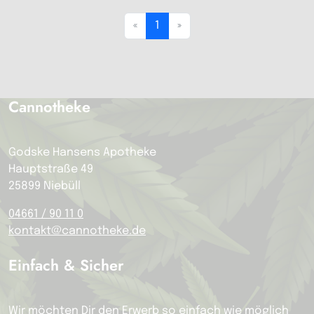
«
1
»
Cannotheke
Godske Hansens Apotheke
Hauptstraße 49
25899 Niebüll
04661 / 90 11 0
kontakt@cannotheke.de
Einfach & Sicher
Wir möchten Dir den Erwerb so einfach wie möglich