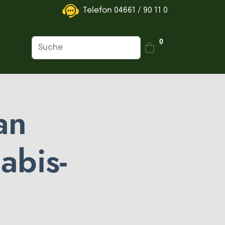
Telefon
04661 / 90 11 0
Dein Warenkorb is
0
an
abis-