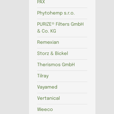
PAX
Phytohemp s.r.o.
PURIZE® Filters GmbH
& Co. KG
Remexian
Storz & Bickel
Therismos GmbH
Tilray
Vayamed
Vertanical
Weeco