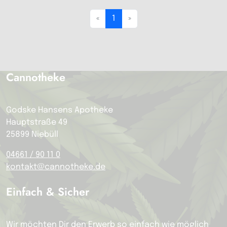
«
1
»
Cannotheke
Godske Hansens Apotheke
Hauptstraße 49
25899 Niebüll
04661 / 90 11 0
kontakt@cannotheke.de
Einfach & Sicher
Wir möchten Dir den Erwerb so einfach wie möglich