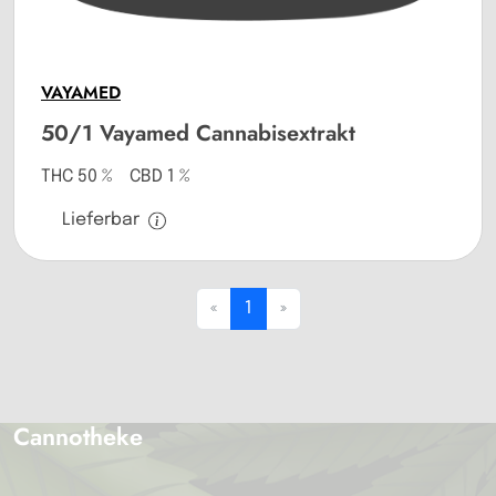
VAYAMED
50/1 Vayamed Cannabisextrakt
THC 50 % CBD 1 %
Lieferbar
«
1
»
Cannotheke