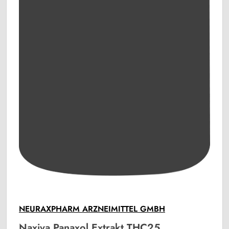
NEURAXPHARM ARZNEIMITTEL GMBH
Naxiva Panaxol Extrakt THC25